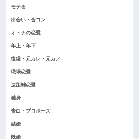
モテる
出会い・合コン
オトナの恋愛
年上・年下
復縁・元カレ・元カノ
職場恋愛
遠距離恋愛
独身
告白・プロポーズ
結婚
既婚