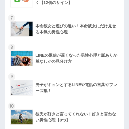
く【12個のサイン】
7
本命彼女と遊びの違い！本命彼女にだけ見せ
る本気の男性心理
8
LINEの返信が遅くなった男性心理と脈ありか
脈なしかの見分け方
9
男子がキュンとするLINEや電話の言葉やフレ
ーズ集！
10
彼氏が好きと言ってくれない！好きと言わな
い男性心理【8つ】