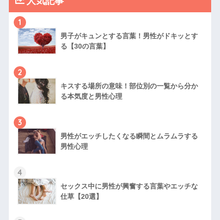
人気記事
1
男子がキュンとする言葉！男性がドキッとす
る【30の言葉】
2
キスする場所の意味！部位別の一覧から分か
る本気度と男性心理
3
男性がエッチしたくなる瞬間とムラムラする
男性心理
4
セックス中に男性が興奮する言葉やエッチな
仕草【20選】