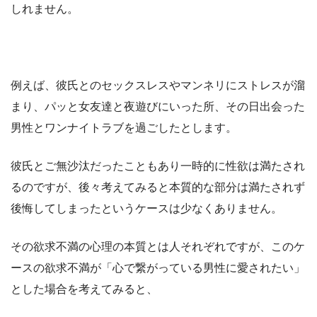
しれません。
例えば、彼氏とのセックスレスやマンネリにストレスが溜
まり、パッと女友達と夜遊びにいった所、その日出会った
男性とワンナイトラブを過ごしたとします。
彼氏とご無沙汰だったこともあり一時的に性欲は満たされ
るのですが、後々考えてみると本質的な部分は満たされず
後悔してしまったというケースは少なくありません。
その欲求不満の心理の本質とは人それぞれですが、このケ
ースの欲求不満が「心で繋がっている男性に愛されたい」
とした場合を考えてみると、