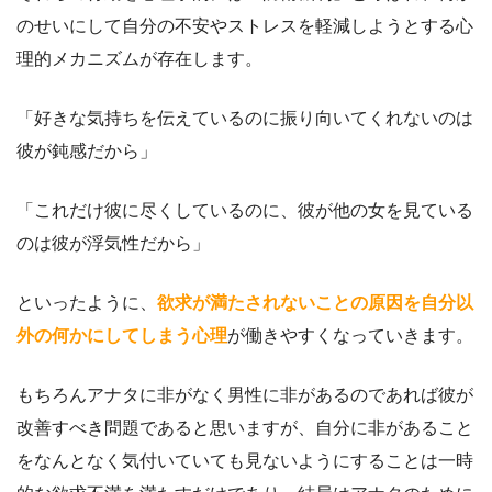
のせいにして自分の不安やストレスを軽減しようとする心
理的メカニズムが存在します。
「好きな気持ちを伝えているのに振り向いてくれないのは
彼が鈍感だから」
「これだけ彼に尽くしているのに、彼が他の女を見ている
のは彼が浮気性だから」
といったように、
欲求が満たされないことの原因を自分以
外の何かにしてしまう心理
が働きやすくなっていきます。
もちろんアナタに非がなく男性に非があるのであれば彼が
改善すべき問題であると思いますが、自分に非があること
をなんとなく気付いていても見ないようにすることは一時