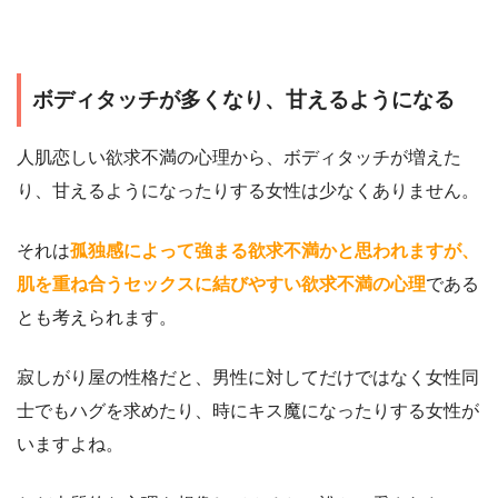
ボディタッチが多くなり、甘えるようになる
人肌恋しい欲求不満の心理から、ボディタッチが増えた
り、甘えるようになったりする女性は少なくありません。
それは
孤独感によって強まる欲求不満かと思われますが、
肌を重ね合うセックスに結びやすい欲求不満の心理
である
とも考えられます。
寂しがり屋の性格だと、男性に対してだけではなく女性同
士でもハグを求めたり、時にキス魔になったりする女性が
いますよね。