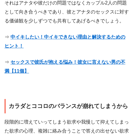
それはアナタや彼だけの問題ではなくカップル2人の問題
として向き合うべきであり、彼とアナタのセックスに対す
る価値観を少しずつでも共有してあげるべきでしょう。
⇒
中イキしたい！中イキできない理由と解決するための
ヒント！
⇒
セックスで彼氏が抱える悩み！彼女に言えない男の不
満【11個】
カラダとココロのバランスが崩れてしまうから
段階的に増えていってしまう欲求や我慢して抑えてしまっ
た欲求の心理、複雑に絡み合うことで答えの出せない欲求