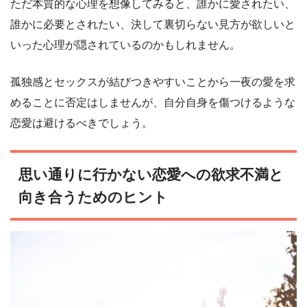
ただ本質的な心理を想像してみると、誰かに愛されたい、
誰かに必要とされたい、決して裏切らない見方が欲しいと
いった心理が隠されているのかもしれません。
孤独感とセックスが結びつきやすいことから一夜の愛を求
めることに否定はしませんが、自分自身を傷つけるような
恋愛は避けるべきでしょう。
思い通りに行かない恋愛への欲求不満と
向き合うためのヒント