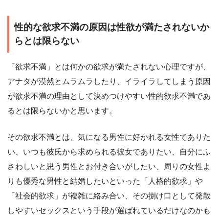
性的な欲求不満の原因は性欲が満たされないか
らとは限らない
「欲求不満」とは何かの欲求が満たされない心理ですが、
アナタが漠然とムラムラしたり、イライラしてしまう原因
が欲求不満の理由として決めつけやすい性的欲求不満であ
るとは限らないかと思います。
その欲求不満とは、気になる男性に好かれる女性でありた
い、いつも彼氏から求められる彼女でありたい、自分にふ
さわしいと思う男性とお付き合いがしたい、周りの女性よ
りも優秀な男性と結婚したいといった「人格的欲求」や
「社会的欲求」が複雑に絡み合い、その捌け口として発散
しやすいセックスという手段が選ばれているだけなのかも