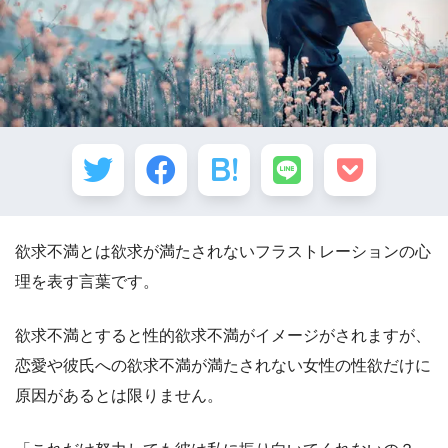
欲求不満とは欲求が満たされないフラストレーションの心
理を表す言葉です。
欲求不満とすると性的欲求不満がイメージがされますが、
恋愛や彼氏への欲求不満が満たされない女性の性欲だけに
原因があるとは限りません。