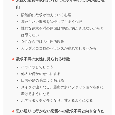
由
段階的に欲求が増えていく心理
満たしたい欲求を我慢してしまう心理
性的な欲求不満の原因は性欲が満たされないからと
は限らない
女性ならではの生理的現象
カラダとココロのバランスが崩れてしまうから
欲求不満の女性に見られる特徴
イライラしてしまう
他人や何かのせいにする
口唇や髪の毛によく触れる
メイクが濃くなる、露出の多いファッションを身に
着けるようになる
ボディタッチが多くなり、甘えるようになる
思い通りに行かない恋愛への欲求不満と向き合うた