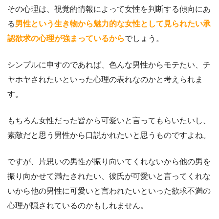
その心理は、視覚的情報によって女性を判断する傾向にあ
る
男性という生き物から魅力的な女性として見られたい承
認欲求の心理が強まっているから
でしょう。
シンプルに申すのであれば、色んな男性からモテたい、チ
ヤホヤされたいといった心理の表れなのかと考えられま
す。
もちろん女性だった皆から可愛いと言ってもらいたいし、
素敵だと思う男性から口説かれたいと思うものですよね。
ですが、片思いの男性が振り向いてくれないから他の男を
振り向かせて満たされたい、彼氏が可愛いと言ってくれな
いから他の男性に可愛いと言われたいといった欲求不満の
心理が隠されているのかもしれません。