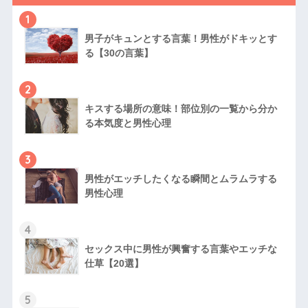
1
男子がキュンとする言葉！男性がドキッとす
る【30の言葉】
2
キスする場所の意味！部位別の一覧から分か
る本気度と男性心理
3
男性がエッチしたくなる瞬間とムラムラする
男性心理
4
セックス中に男性が興奮する言葉やエッチな
仕草【20選】
5